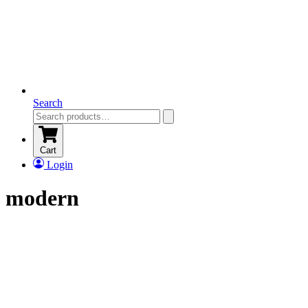
Search
Cart
Login
modern